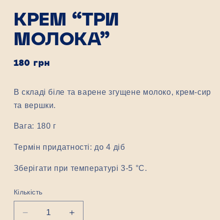
КРЕМ “ТРИ
МОЛОКА”
Звичайна
180 грн
ціна
В складі біле та варене згущене молоко, крем-сир
та вершки.
Вага: 180 г
Термін придатності: до 4 діб
Зберігати при температурі 3-5 °C.
Кількість
Знизити
Підвищити