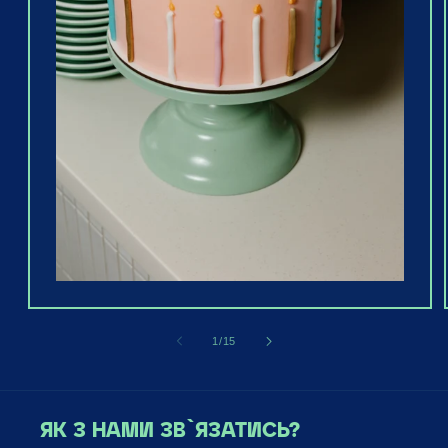
of
1
/
15
ЯК З НАМИ ЗВ`ЯЗАТИСЬ?