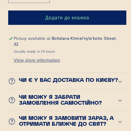
кількість
кількість
для
для
Крем
Крем
Додати до кошика
“Три
“Три
молока”
молока”
Pickup available at
Bohdana Khmel'nyts'koho Street,
32
Usually ready in 24 hours
View store information
ЧИ Є У ВАС ДОСТАВКА ПО КИЄВУ?
ЧИ МОЖУ Я ЗАБРАТИ
ЗАМОВЛЕННЯ САМОСТІЙНО?
ЧИ МОЖУ Я ЗАМОВИТИ ЗАРАЗ, А
ОТРИМАТИ БЛИЖЧЕ ДО СВЯТ?