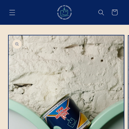
Пропустити
Cart
Пропустити
ОБЕРІТЬ ДАТУ ТА ЧАС
ДОСТАВКИ
У який день плануєте отримати
замовлення?
Термін виготовлення замовлення:
- З стандартним - 48 годин (2 доби)
- З власним - 72 години (3 доби)
На яку годину ви очікуєте замовлення?