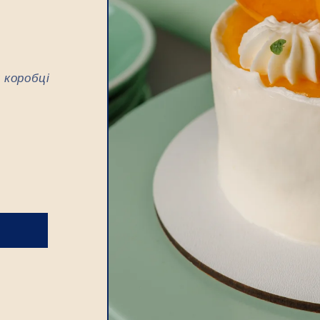
 коробці
Не передзвонювати, якщо немає уточнень
Додати до кошика