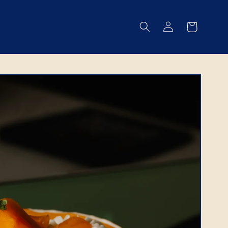
Log
Cart
in