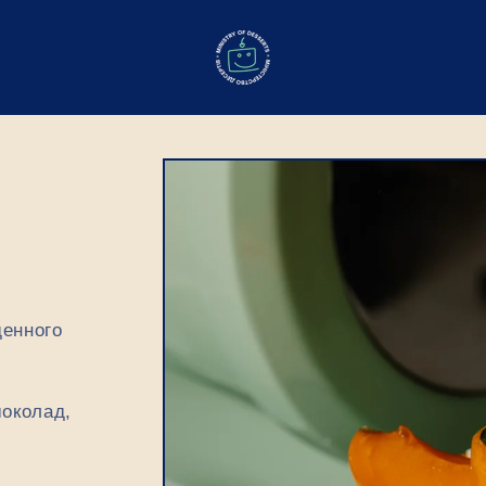
ОБЕРІТЬ ДАТУ ТА ЧАС ДОСТАВКИ
У який день плануєте отримати замовлення?
Термін виготовлення замовлення:
- З стандартним - 48 годин (2 доби)
- З власним - 72 години (3 доби)
денного
На яку годину ви очікуєте замовлення?
шоколад,
Уточнення по декору