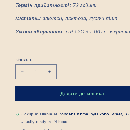
Термін придатності:
72 години.
Містить:
глютен, лактоза, курячі яйця
Умови зберігання:
від +2С до +6С в закритій
Кількість
Знизити
Підвищити
кількість
кількість
для
для
Херсон
Херсон
Додати до кошика
Pickup available at
Bohdana Khmel'nyts'koho Street, 32
Usually ready in 24 hours