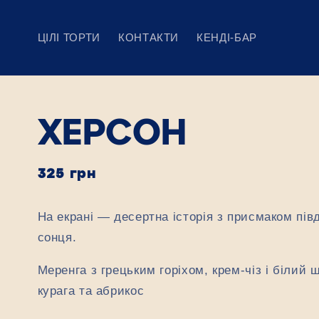
Пропустити
ЦІЛІ ТОРТИ
КОНТАКТИ
КЕНДІ-БАР
ХЕРСОН
Звичайна
325 грн
ціна
На екрані — десертна історія з присмаком пів
сонця.
Меренга з грецьким горіхом, крем-чіз і білий 
курага та абрикос