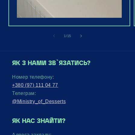
of
1
/
15
ЯК З НАМИ ЗВ`ЯЗАТИСЬ?
Номер телефону:
+380 (97) 111 04 77
Телеграм:
@Ministry_of_Desserts
ЯК НАС ЗНАЙТИ?
Адреса закладу: