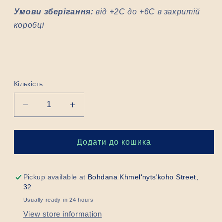
Умови зберігання:
від +2С до +6С в закритій
коробці
Кількість
Знизити
Підвищити
кількість
кількість
для
для
Чизкейк
Чизкейк
Додати до кошика
«Червоний
«Червоний
оксамит»
оксамит»
з
з
Pickup available at
Bohdana Khmel'nyts'koho Street,
полуницею
полуницею
32
Usually ready in 24 hours
View store information