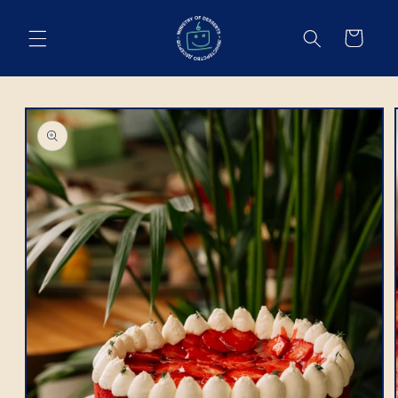
Пропустити
Cart
Пропустити
ОБЕРІТЬ ДАТУ ТА ЧАС
ДОСТАВКИ
У який день плануєте отримати
замовлення?
Термін виготовлення замовлення:
- З стандартним - 48 годин (2 доби)
- З власним - 72 години (3 доби)
На яку годину ви очікуєте замовлення?