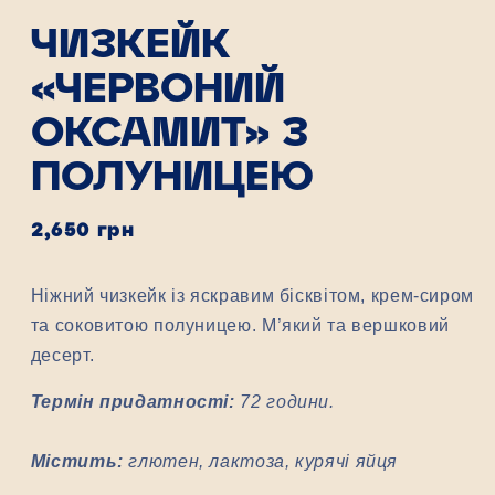
ЧИЗКЕЙК
«ЧЕРВОНИЙ
ОКСАМИТ» З
ПОЛУНИЦЕЮ
Звичайна
2,650 грн
ціна
Ніжний чизкейк із яскравим бісквітом, крем-сиром
та соковитою полуницею. М’який та вершковий
десерт.
Термін придатності:
72 години.
Містить:
глютен, лактоза, курячі яйця